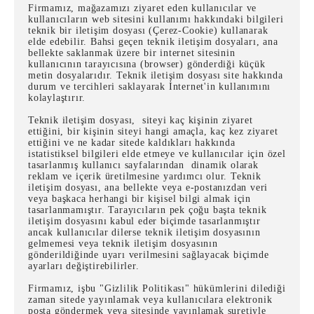
Firmamız, mağazamızı ziyaret eden kullanıcılar ve
kullanıcıların web sitesini kullanımı hakkındaki bilgileri
teknik bir iletişim dosyası (Çerez-Cookie) kullanarak
elde edebilir. Bahsi geçen teknik iletişim dosyaları, ana
bellekte saklanmak üzere bir internet sitesinin
kullanıcının tarayıcısına (browser) gönderdiği küçük
metin dosyalarıdır. Teknik iletişim dosyası site hakkında
durum ve tercihleri saklayarak İnternet'in kullanımını
kolaylaştırır.
Teknik iletişim dosyası, siteyi kaç kişinin ziyaret
ettiğini, bir kişinin siteyi hangi amaçla, kaç kez ziyaret
ettiğini ve ne kadar sitede kaldıkları hakkında
istatistiksel bilgileri elde etmeye ve kullanıcılar için özel
tasarlanmış kullanıcı sayfalarından dinamik olarak
reklam ve içerik üretilmesine yardımcı olur. Teknik
iletişim dosyası, ana bellekte veya e-postanızdan veri
veya başkaca herhangi bir kişisel bilgi almak için
tasarlanmamıştır. Tarayıcıların pek çoğu başta teknik
iletişim dosyasını kabul eder biçimde tasarlanmıştır
ancak kullanıcılar dilerse teknik iletişim dosyasının
gelmemesi veya teknik iletişim dosyasının
gönderildiğinde uyarı verilmesini sağlayacak biçimde
ayarları değiştirebilirler.
Firmamız, işbu "Gizlilik Politikası" hükümlerini dilediği
zaman sitede yayınlamak veya kullanıcılara elektronik
posta göndermek veya sitesinde yayınlamak suretiyle