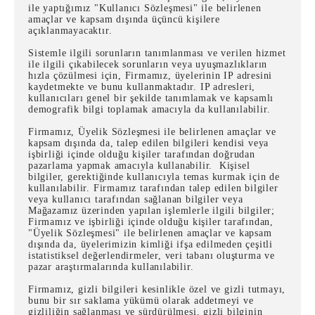
ile yaptığımız "Kullanıcı Sözleşmesi" ile belirlenen
amaçlar ve kapsam dışında üçüncü kişilere
açıklanmayacaktır.
Sistemle ilgili sorunların tanımlanması ve verilen hizmet
ile ilgili çıkabilecek sorunların veya uyuşmazlıkların
hızla çözülmesi için, Firmamız, üyelerinin IP adresini
kaydetmekte ve bunu kullanmaktadır. IP adresleri,
kullanıcıları genel bir şekilde tanımlamak ve kapsamlı
demografik bilgi toplamak amacıyla da kullanılabilir.
Firmamız, Üyelik Sözleşmesi ile belirlenen amaçlar ve
kapsam dışında da, talep edilen bilgileri kendisi veya
işbirliği içinde olduğu kişiler tarafından doğrudan
pazarlama yapmak amacıyla kullanabilir. Kişisel
bilgiler, gerektiğinde kullanıcıyla temas kurmak için de
kullanılabilir. Firmamız tarafından talep edilen bilgiler
veya kullanıcı tarafından sağlanan bilgiler veya
Mağazamız üzerinden yapılan işlemlerle ilgili bilgiler;
Firmamız ve işbirliği içinde olduğu kişiler tarafından,
"Üyelik Sözleşmesi" ile belirlenen amaçlar ve kapsam
dışında da, üyelerimizin kimliği ifşa edilmeden çeşitli
istatistiksel değerlendirmeler, veri tabanı oluşturma ve
pazar araştırmalarında kullanılabilir.
Firmamız, gizli bilgileri kesinlikle özel ve gizli tutmayı,
bunu bir sır saklama yükümü olarak addetmeyi ve
gizliliğin sağlanması ve sürdürülmesi, gizli bilginin