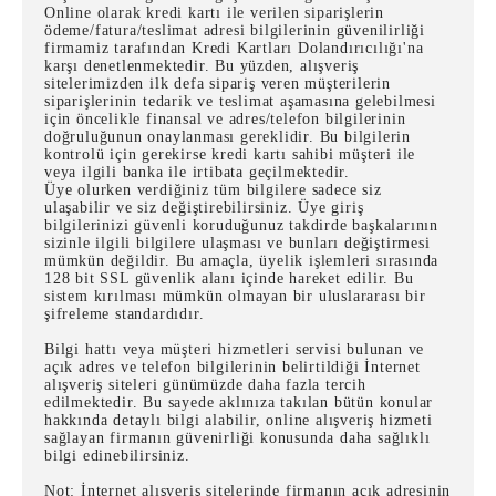
Online olarak kredi kartı ile verilen siparişlerin
ödeme/fatura/teslimat adresi bilgilerinin güvenilirliği
firmamiz tarafından Kredi Kartları Dolandırıcılığı'na
karşı denetlenmektedir. Bu yüzden, alışveriş
sitelerimizden ilk defa sipariş veren müşterilerin
siparişlerinin tedarik ve teslimat aşamasına gelebilmesi
için öncelikle finansal ve adres/telefon bilgilerinin
doğruluğunun onaylanması gereklidir. Bu bilgilerin
kontrolü için gerekirse kredi kartı sahibi müşteri ile
veya ilgili banka ile irtibata geçilmektedir.
Üye olurken verdiğiniz tüm bilgilere sadece siz
ulaşabilir ve siz değiştirebilirsiniz. Üye giriş
bilgilerinizi güvenli koruduğunuz takdirde başkalarının
sizinle ilgili bilgilere ulaşması ve bunları değiştirmesi
mümkün değildir. Bu amaçla, üyelik işlemleri sırasında
128 bit SSL güvenlik alanı içinde hareket edilir. Bu
sistem kırılması mümkün olmayan bir uluslararası bir
şifreleme standardıdır.
Bilgi hattı veya müşteri hizmetleri servisi bulunan ve
açık adres ve telefon bilgilerinin belirtildiği İnternet
alışveriş siteleri günümüzde daha fazla tercih
edilmektedir. Bu sayede aklınıza takılan bütün konular
hakkında detaylı bilgi alabilir, online alışveriş hizmeti
sağlayan firmanın güvenirliği konusunda daha sağlıklı
bilgi edinebilirsiniz.
Not: İnternet alışveriş sitelerinde firmanın açık adresinin