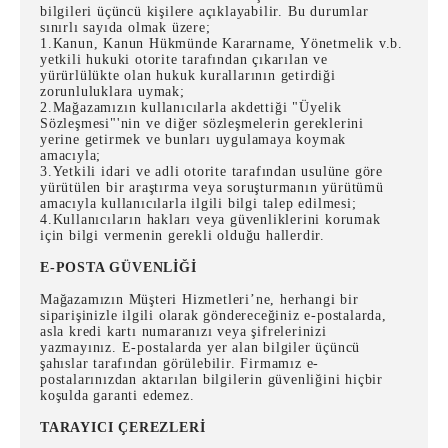
bilgileri üçüncü kişilere açıklayabilir. Bu durumlar
sınırlı sayıda olmak üzere;
1.Kanun, Kanun Hükmünde Kararname, Yönetmelik v.b.
yetkili hukuki otorite tarafından çıkarılan ve
yürürlülükte olan hukuk kurallarının getirdiği
zorunluluklara uymak;
2.Mağazamızın kullanıcılarla akdettiği "Üyelik
Sözleşmesi"'nin ve diğer sözleşmelerin gereklerini
yerine getirmek ve bunları uygulamaya koymak
amacıyla;
3.Yetkili idari ve adli otorite tarafından usulüne göre
yürütülen bir araştırma veya soruşturmanın yürütümü
amacıyla kullanıcılarla ilgili bilgi talep edilmesi;
4.Kullanıcıların hakları veya güvenliklerini korumak
için bilgi vermenin gerekli olduğu hallerdir.
E-POSTA GÜVENLİĞİ
Mağazamızın Müşteri Hizmetleri’ne, herhangi bir
siparişinizle ilgili olarak göndereceğiniz e-postalarda,
asla kredi kartı numaranızı veya şifrelerinizi
yazmayınız. E-postalarda yer alan bilgiler üçüncü
şahıslar tarafından görülebilir. Firmamız e-
postalarınızdan aktarılan bilgilerin güvenliğini hiçbir
koşulda garanti edemez.
TARAYICI ÇEREZLERİ