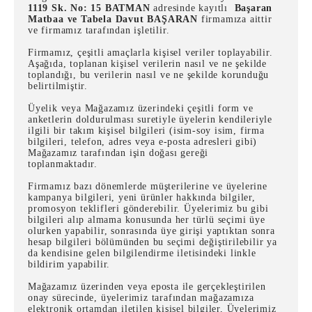
1119 Sk. No: 15 BATMAN
adresinde kayıtlı
Başaran
Matbaa ve Tabela Davut BAŞARAN
firmamıza aittir
ve firmamız tarafından işletilir.
Firmamız, çeşitli amaçlarla kişisel veriler toplayabilir.
Aşağıda, toplanan kişisel verilerin nasıl ve ne şekilde
toplandığı, bu verilerin nasıl ve ne şekilde korunduğu
belirtilmiştir.
Üyelik veya Mağazamız üzerindeki çeşitli form ve
anketlerin doldurulması suretiyle üyelerin kendileriyle
ilgili bir takım kişisel bilgileri (isim-soy isim, firma
bilgileri, telefon, adres veya e-posta adresleri gibi)
Mağazamız tarafından işin doğası gereği
toplanmaktadır.
Firmamız bazı dönemlerde müşterilerine ve üyelerine
kampanya bilgileri, yeni ürünler hakkında bilgiler,
promosyon teklifleri gönderebilir. Üyelerimiz bu gibi
bilgileri alıp almama konusunda her türlü seçimi üye
olurken yapabilir, sonrasında üye girişi yaptıktan sonra
hesap bilgileri bölümünden bu seçimi değiştirilebilir ya
da kendisine gelen bilgilendirme iletisindeki linkle
bildirim yapabilir.
Mağazamız üzerinden veya eposta ile gerçekleştirilen
onay sürecinde, üyelerimiz tarafından mağazamıza
elektronik ortamdan iletilen kişisel bilgiler, Üyelerimiz