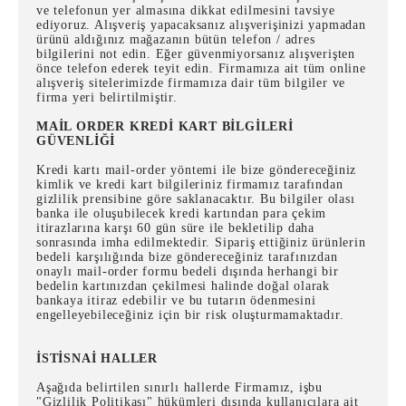
ve telefonun yer almasına dikkat edilmesini tavsiye
ediyoruz. Alışveriş yapacaksanız alışverişinizi yapmadan
ürünü aldığınız mağazanın bütün telefon / adres
bilgilerini not edin. Eğer güvenmiyorsanız alışverişten
önce telefon ederek teyit edin. Firmamıza ait tüm online
alışveriş sitelerimizde firmamıza dair tüm bilgiler ve
firma yeri belirtilmiştir.
MAİL ORDER KREDİ KART BİLGİLERİ
GÜVENLİĞİ
Kredi kartı mail-order yöntemi ile bize göndereceğiniz
kimlik ve kredi kart bilgileriniz firmamız tarafından
gizlilik prensibine göre saklanacaktır. Bu bilgiler olası
banka ile oluşubilecek kredi kartından para çekim
itirazlarına karşı 60 gün süre ile bekletilip daha
sonrasında imha edilmektedir. Sipariş ettiğiniz ürünlerin
bedeli karşılığında bize göndereceğiniz tarafınızdan
onaylı mail-order formu bedeli dışında herhangi bir
bedelin kartınızdan çekilmesi halinde doğal olarak
bankaya itiraz edebilir ve bu tutarın ödenmesini
engelleyebileceğiniz için bir risk oluşturmamaktadır.
İSTİSNAİ HALLER
Aşağıda belirtilen sınırlı hallerde Firmamız, işbu
"Gizlilik Politikası" hükümleri dışında kullanıcılara ait