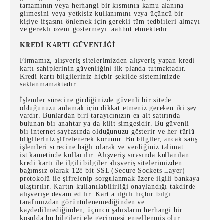
tamamının veya herhangi bir kısmının kamu alanına
girmesini veya yetkisiz kullanımını veya üçüncü bir
kişiye ifşasını önlemek için gerekli tüm tedbirleri almayı
ve gerekli özeni göstermeyi taahhüt etmektedir.
KREDİ KARTI GÜVENLİĞİ
Firmamız, alışveriş sitelerimizden alışveriş yapan kredi
kartı sahiplerinin güvenliğini ilk planda tutmaktadır.
Kredi kartı bilgileriniz hiçbir şekilde sistemimizde
saklanmamaktadır.
İşlemler sürecine girdiğinizde güvenli bir sitede
olduğunuzu anlamak için dikkat etmeniz gereken iki şey
vardır. Bunlardan biri tarayıcınızın en alt satırında
bulunan bir anahtar ya da kilit simgesidir. Bu güvenli
bir internet sayfasında olduğunuzu gösterir ve her türlü
bilgileriniz şifrelenerek korunur. Bu bilgiler, ancak satış
işlemleri sürecine bağlı olarak ve verdiğiniz talimat
istikametinde kullanılır. Alışveriş sırasında kullanılan
kredi kartı ile ilgili bilgiler alışveriş sitelerimizden
bağımsız olarak 128 bit SSL (Secure Sockets Layer)
protokolü ile şifrelenip sorgulanmak üzere ilgili bankaya
ulaştırılır. Kartın kullanılabilirliği onaylandığı takdirde
alışverişe devam edilir. Kartla ilgili hiçbir bilgi
tarafımızdan görüntülenemediğinden ve
kaydedilmediğinden, üçüncü şahısların herhangi bir
koşulda bu bilgileri ele geçirmesi engellenmiş olur.